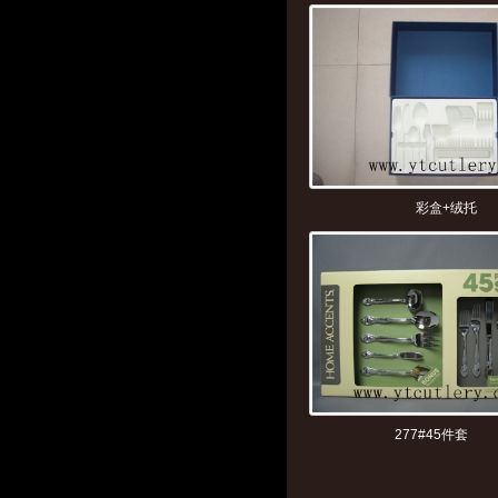
彩盒+绒托
277#45件套